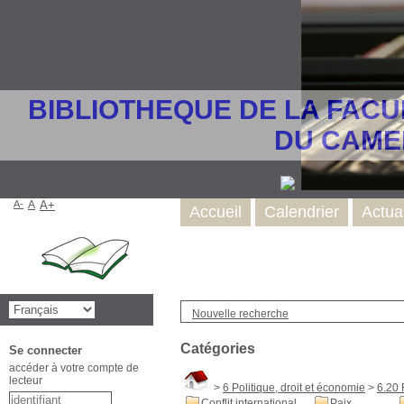
BIBLIOTHEQUE DE LA FACU
DU CAME
A-
A
A+
Accueil
Calendrier
Actua
Nouvelle recherche
Catégories
Se connecter
accéder à votre compte de
lecteur
>
6 Politique, droit et économie
>
6.20 
Conflit international
Paix