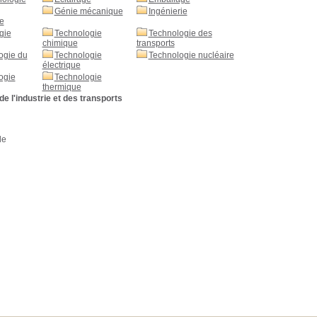
Génie mécanique
Ingénierie
e
gie
Technologie
Technologie des
chimique
transports
ogie du
Technologie
Technologie nucléaire
électrique
ogie
Technologie
thermique
de l'industrie et des transports
de