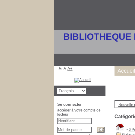
BIBLIOTHEQUE 
A-
A
A+
Accueil
Se connecter
Nouvelle 
accéder à votre compte de
lecteur
Catégori
>
6 Po
Biotech