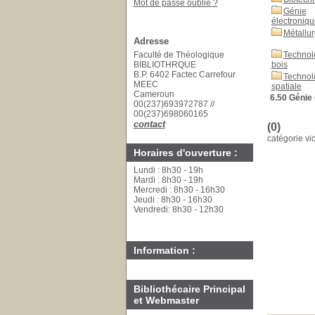
Mot de passe oublié ?
Génie
électroniqu
Métallur
Adresse
Faculté de Théologique
Technol
BIBLIOTHRQUE
bois
B.P. 6402 Factec Carrefour
Technol
MEEC
spatiale
Cameroun
6.50 Génie 
00(237)693972787 //
00(237)698060165
contact
(0)
catégorie vi
Horaires d'ouverture :
Lundi : 8h30 - 19h
Mardi : 8h30 - 19h
Mercredi : 8h30 - 16h30
Jeudi : 8h30 - 16h30
Vendredi: 8h30 - 12h30
Information :
Bibliothécaire Principal
et Webmaster