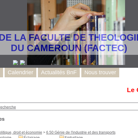
DE LA FACULTE DE THEOLOG
DU CAMEROUN (FACTEC)
Calendrier
Actualités BnF
Nous trouver
Le C
recherche
es
litique, droit et économie
>
6.50 Génie de l'industrie et des transports
nologie
Éclairage
Emballage