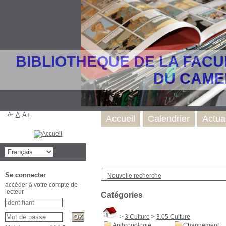
BIBLIOTHEQUE DE LA FACU
DU CAME
A-
A
A+
Accueil
Calendrier
Actua
Se connecter
Nouvelle recherche
accéder à votre compte de
lecteur
Catégories
>
3 Culture
>
3.05 Culture
Anthropologie
Changement