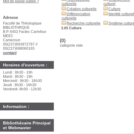
Mot de passe oublié ?
culturelle
culturel
Création culturelle
Culture
Différenciation
Identité culturel
Adresse
culturelle
Faculté de Théologique
Recherche culturelle
Système culture
BIBLIOTHRQUE
3.05 Culture
B.P. 6402 Factec Carrefour
MEEC
Cameroun
(0)
00(237)693972787 //
catégorie vide
00(237)698060165
contact
Horaires d'ouverture :
Lundi : 8h30 - 19h
Mardi : 8h30 - 19h
Mercredi : 8h30 - 16h30
Jeudi : 8h30 - 16h30
Vendredi: 8h30 - 12h30
Information :
Bibliothécaire Principal
et Webmaster