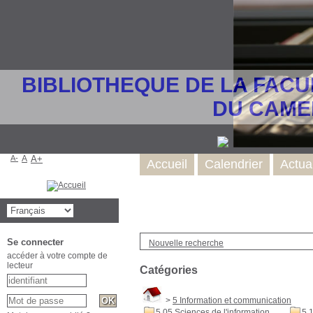
BIBLIOTHEQUE DE LA FACU
DU CAME
A-
A
A+
Accueil
Calendrier
Actua
Se connecter
Nouvelle recherche
accéder à votre compte de
lecteur
Catégories
>
5 Information et communication
5.05 Sciences de l'information
5.