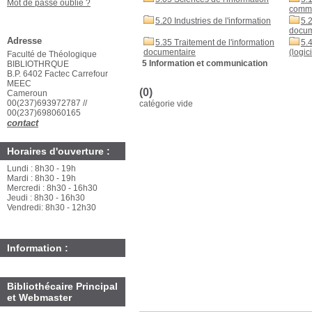
Mot de passe oublié ?
commu
5.20 Industries de l'information
5.
docum
Adresse
5.35 Traitement de l'information
5.
documentaire
(logic
Faculté de Théologique
5 Information et communication
BIBLIOTHRQUE
B.P. 6402 Factec Carrefour
MEEC
(0)
Cameroun
00(237)693972787 //
catégorie vide
00(237)698060165
contact
Horaires d'ouverture :
Lundi : 8h30 - 19h
Mardi : 8h30 - 19h
Mercredi : 8h30 - 16h30
Jeudi : 8h30 - 16h30
Vendredi: 8h30 - 12h30
Information :
Bibliothécaire Principal
et Webmaster